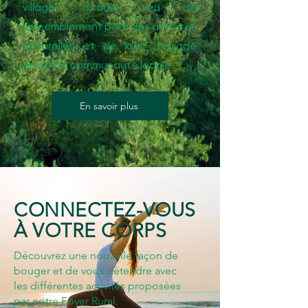
villages ruraux. Lieu de
rassemblement pour des activités
culturelles et de loisir. Engagé
envers la communauté locale.
En savoir plus
CONNECTEZ-VOUS
À VOTRE CORPS
Découvrez une nouvelle façon de
bouger et de vous détendre avec
les différentes activités proposées
par notre Foyer Rural.