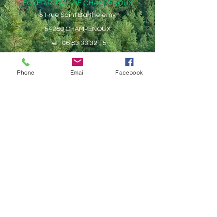
FOYER RURAL DE CHAMPENOUX
51 rue Saint Barthélémy
54280 CHAMPENOUX
Tél :
06 83 33 32 15
contact@foyer-rural-champenoux.fr
Phone
Email
Facebook
Mentions légales
Réseaux sociaux
Facebook
Aide
FAQ
Moyens de paiement
Politique des cookies