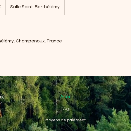
€
Salle Saint-Barthélémy
thélémy, Champenoux, France
Aide
UX
FAQ
Moyens de paiement