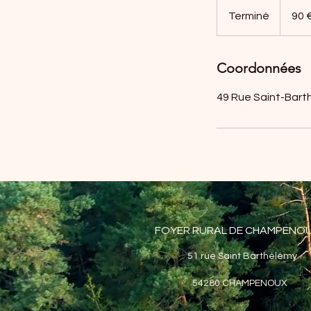
90
euros
Terminé
T
90 
e
r
Coordonnées
m
i
49 Rue Saint-Bar
n
é
FOYER RURAL DE CHAMPENO
51 rue Saint Barthélémy
54280 CHAMPENOUX