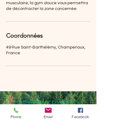
musculaire, la gym douce vous permettra
de décontracter la zone concernée
Coordonnées
49 Rue Saint-Barthélémy, Champenoux,
France
FOYER RURAL DE CHAMPENOUX
51 rue Saint Barthélémy
Phone
Email
Facebook
54280 CHAMPENOUX
Tél :
06 83 33 32 15