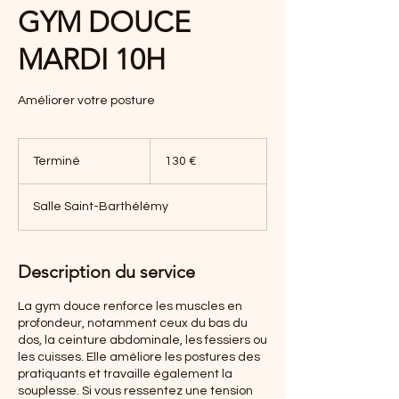
GYM DOUCE
MARDI 10H
Améliorer votre posture
130
euros
Terminé
T
130 €
e
r
Salle Saint-Barthélémy
m
i
n
é
Description du service
La gym douce renforce les muscles en
profondeur, notamment ceux du bas du
dos, la ceinture abdominale, les fessiers ou
les cuisses. Elle améliore les postures des
pratiquants et travaille également la
souplesse. Si vous ressentez une tension