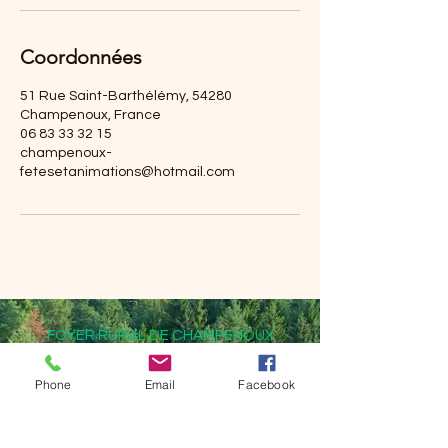
Coordonnées
51 Rue Saint-Barthélémy, 54280
Champenoux, France
06 83 33 32 15
champenoux-
fetesetanimations@hotmail.com
FOYER RURAL DE CHAMPENOUX
51 rue Saint Barthélémy
Phone
Email
Facebook
54280 CHAMPENOUX
Tél :
06 83 33 32 15