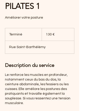
PILATES 1
Améliorer votre posture
130
euros
Terminé
T
130 €
e
r
Rue Saint-Barthélémy
m
i
n
é
Description du service
Le renforce les muscles en profondeur,
notamment ceux du bas du dos, la
ceinture abdominale, les fessiers ou les
cuisses. Elle améliore les postures des
pratiquants et travaille également la
souplesse. Si vous ressentez une tension
musculaire.